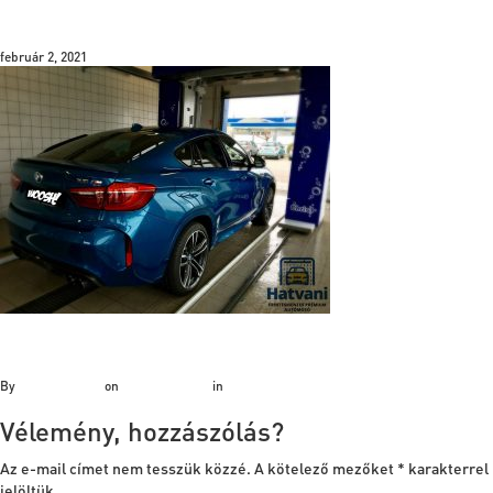
17835107_1443104589043110_2
február 2, 2021
By
Bálint Hatvani
on
február 2, 2021
in
Vélemény, hozzászólás?
Az e-mail címet nem tesszük közzé.
A kötelező mezőket
*
karakterrel
jelöltük