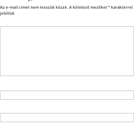
Az e-mail címet nem tesszük közzé.
A kötelező mezőket
*
karakterrel
jelöltük