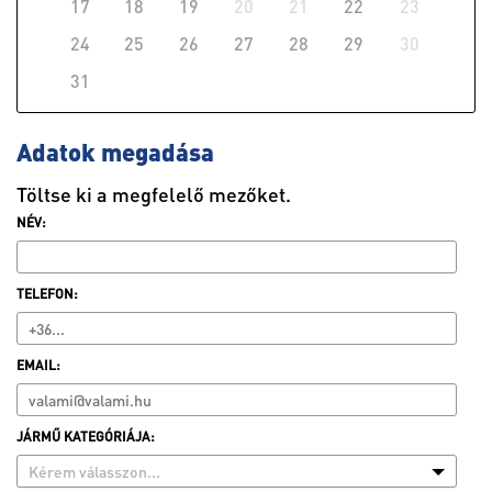
17
18
19
20
21
22
23
24
25
26
27
28
29
30
31
Adatok megadása
Töltse ki a megfelelő mezőket.
NÉV:
TELEFON:
EMAIL:
JÁRMŰ KATEGÓRIÁJA:
Kérem válasszon...