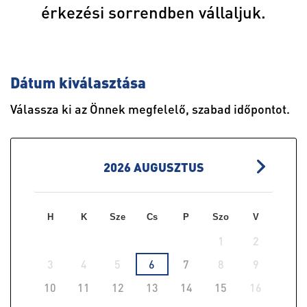
érkezési sorrendben vállaljuk.
Dátum kiválasztása
Válassza ki az Önnek megfelelő, szabad időpontot.
2026
AUGUSZTUS
H
K
Sze
Cs
P
Szo
V
1
2
3
4
5
6
7
8
9
10
11
12
13
14
15
16